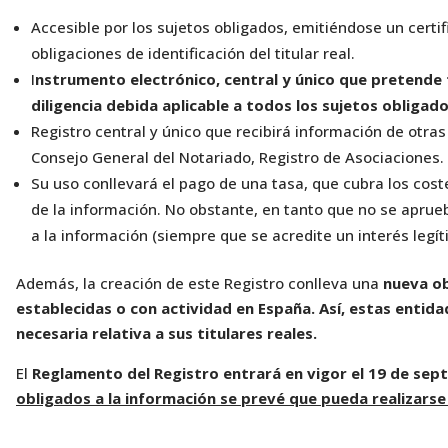
Accesible por los sujetos obligados, emitiéndose un certi
obligaciones de identificación del titular real.
I
nstrumento electrónico, central y único que pretende
diligencia debida aplicable a todos los sujetos obligad
Registro central y único que recibirá información de otras 
Consejo General del Notariado, Registro de Asociaciones.
Su uso conllevará el pago de una tasa, que cubra los cost
de la información. No obstante, en tanto que no se aprue
a la información (siempre que se acredite un interés legít
Además, la creación de este Registro conlleva una
nueva ob
establecidas o con actividad en España. Así, estas entid
necesaria relativa a sus titulares reales.
El
Reglamento del Registro entrará en vigor el 19 de sep
obligados a la información se prevé que pueda realizarse 