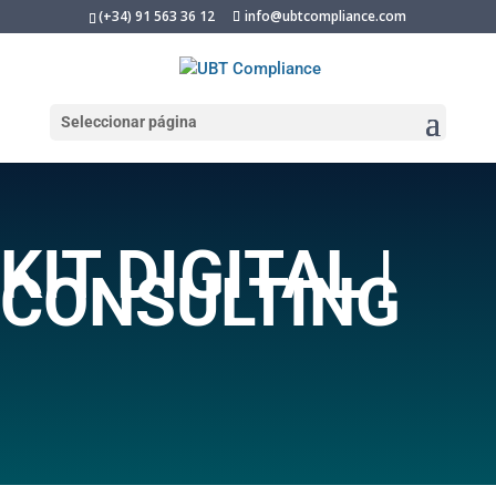
(+34) 91 563 36 12
info@ubtcompliance.com
Seleccionar página
KIT DIGITAL |
CONSULTING