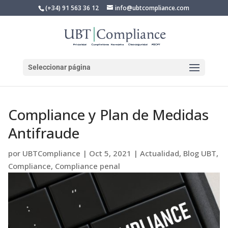
(+34) 91 563 36 12
info@ubtcompliance.com
Seleccionar página
Compliance y Plan de Medidas
Antifraude
por
UBTCompliance
|
Oct 5, 2021
|
Actualidad
,
Blog UBT
,
Compliance
,
Compliance penal