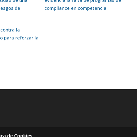
riesgos de
compliance en competencia
 contra la
o para reforzar la
tica de Cookies