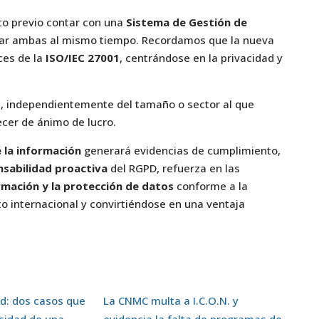
ito previo contar con una
Sistema de Gestión de
tar ambas al mismo tiempo. Recordamos que la nueva
ces de la
ISO/IEC 27001
, centrándose en la privacidad y
s, independientemente del tamaño o sector al que
ecer de ánimo de lucro.
 la información
generará evidencias de cumplimiento,
sabilidad proactiva
del RGPD, refuerza en las
rmación y la protección de datos
conforme a la
 internacional y convirtiéndose en una ventaja
d: dos casos que
La CNMC multa a I.C.O.N. y
sidad de una
evidencia la falta de programas de