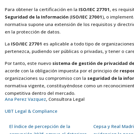
Para obtener la certificación en la
ISO/IEC 27701
, es requis
Seguridad de la Información
(
ISO/IEC 27001
), o implemen
normativa supone una extensión de los requisitos y directri
en la protección de datos.
La
ISO/IEC 27701
es aplicable a todo tipo de organizacione
pertenezca, pudiendo ser públicas o privadas, y tener o car
Por tanto, este nuevo
sistema de gestión de privacidad de
acorde con la obligación impuesta por el principio de
respon
organizaciones su compromiso con la
seguridad de la info
normativa vigente, constituyéndose como un reconocimiento
competitiva dentro del mercado.
Ana Perez Vazquez
, Consultora Legal
UBT Legal & Compliance
El índice de percepción de la
Cepsa y Real Madri
corrupción 2025 agrava el deterioro
evidencian la nece