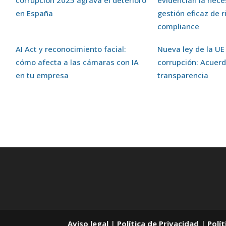
en España
gestión eficaz de 
compliance
AI Act y reconocimiento facial:
Nueva ley de la UE
cómo afecta a las cámaras con IA
corrupción: Acuerd
en tu empresa
transparencia
Aviso legal
|
Política de Privacidad
|
Polí