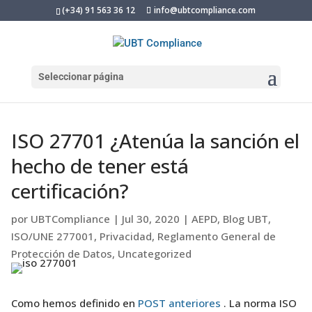
(+34) 91 563 36 12
info@ubtcompliance.com
Seleccionar página
ISO 27701 ¿Atenúa la sanción el
hecho de tener está
certificación?
por
UBTCompliance
|
Jul 30, 2020
|
AEPD
,
Blog UBT
,
ISO/UNE 277001
,
Privacidad
,
Reglamento General de
Protección de Datos
,
Uncategorized
Como hemos definido en
POST anteriores
. La norma ISO